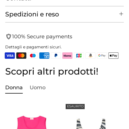
Spedizioni e reso
100% Secure payments
Dettagli e pagamenti sicuri.
Scopri altri prodotti!
Aggiungere
un
prodotto
Donna
Uomo
al
carrello...
ESAURITO