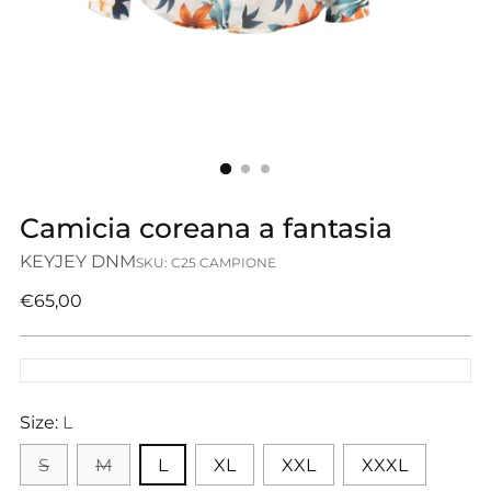
Camicia coreana a fantasia
KEYJEY DNM
SKU: C25 CAMPIONE
Prezzo
€65,00
di
listino
Size:
L
S
M
L
XL
XXL
XXXL