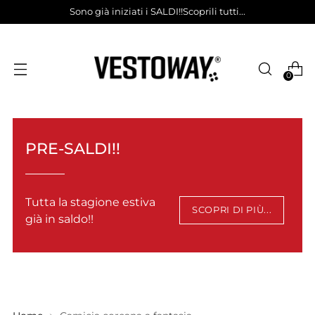
Sono già iniziati i SALDI!!Scoprili tutti...
0
PRE-SALDI!!
Tutta la stagione estiva
SCOPRI DI PIÙ...
già in saldo!!