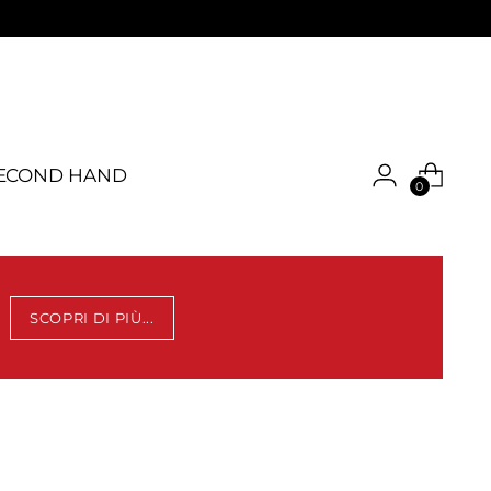
ECOND HAND
0
SCOPRI DI PIÙ...