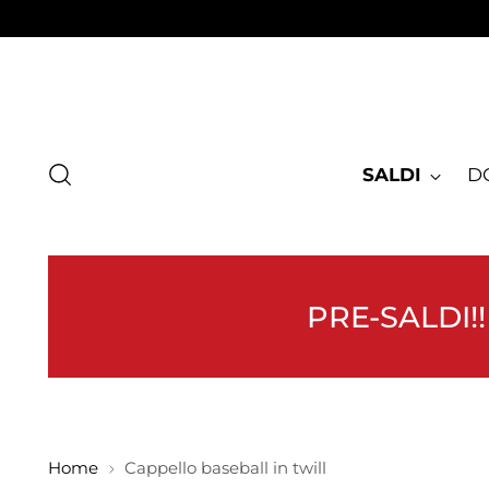
SALDI
D
PRE-SALDI!!
Home
Cappello baseball in twill