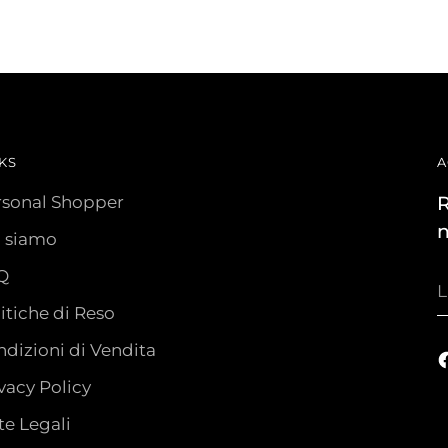
KS
A
rsonal Shopper
R
n
i siamo
Q
L
t
itiche di Reso
e
dizioni di Vendita
vacy Policy
e Legali