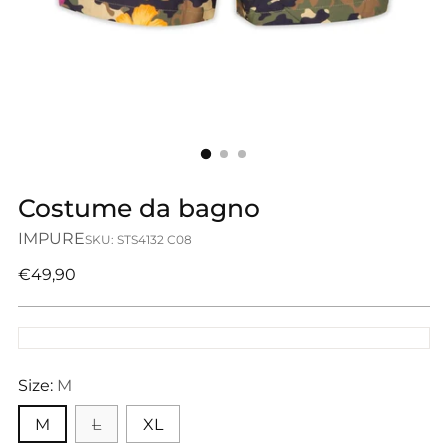
Costume da bagno
IMPURE
SKU: STS4132 C08
Prezzo
€49,90
di
listino
Size:
M
M
L
XL