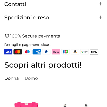
Contatti
Spedizioni e reso
100% Secure payments
Dettagli e pagamenti sicuri.
Scopri altri prodotti!
Aggiungere
un
prodotto
Donna
Uomo
al
carrello...