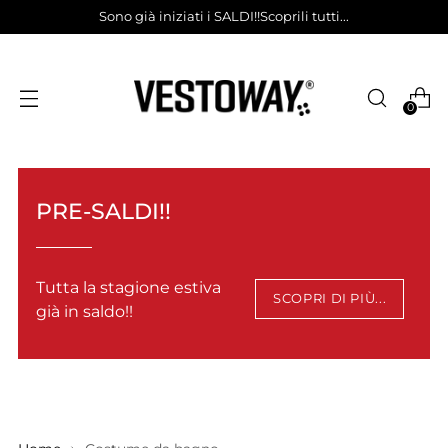
Sono già iniziati i SALDI!!Scoprili tutti...
0
PRE-SALDI!!
Tutta la stagione estiva
SCOPRI DI PIÙ...
già in saldo!!