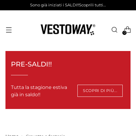
Sono già iniziati i SALDI!!Scoprili tutti...
0
PRE-SALDI!!
Tutta la stagione estiva
SCOPRI DI PIÙ...
già in saldo!!