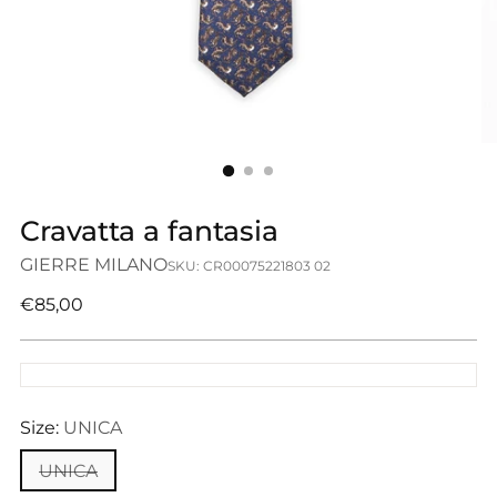
Cravatta a fantasia
GIERRE MILANO
SKU: CR00075221803 02
Prezzo
€85,00
di
listino
Size:
UNICA
UNICA