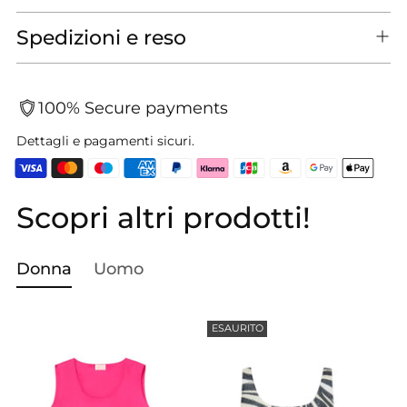
Spedizioni e reso
100% Secure payments
Dettagli e pagamenti sicuri.
Scopri altri prodotti!
Aggiungere
un
prodotto
Donna
Uomo
al
carrello...
ESAURITO