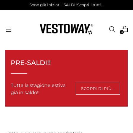
Sono già iniziati i SALDI!!Scoprili tutti...
0
PRE-SALDI!!
Tutta la stagione estiva
SCOPRI DI PIÙ...
già in saldo!!