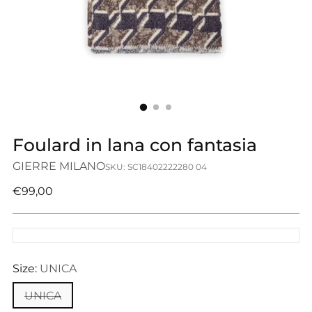
Foulard in lana con fantasia
GIERRE MILANO
SKU: SC18402222280 04
Prezzo
€99,00
di
listino
Size:
UNICA
UNICA