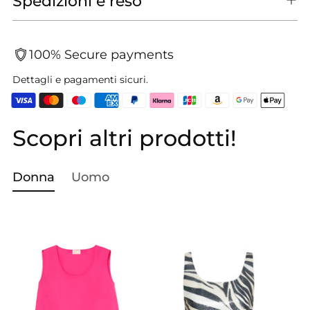
Spedizioni e reso
100% Secure payments
Dettagli e pagamenti sicuri.
Scopri altri prodotti!
Aggiungere
un
prodotto
Donna
Uomo
al
carrello...