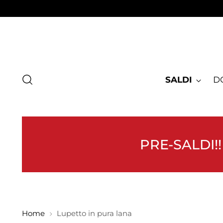
SALDI
D
PRE-SALDI!!
Home
Lupetto in pura lana