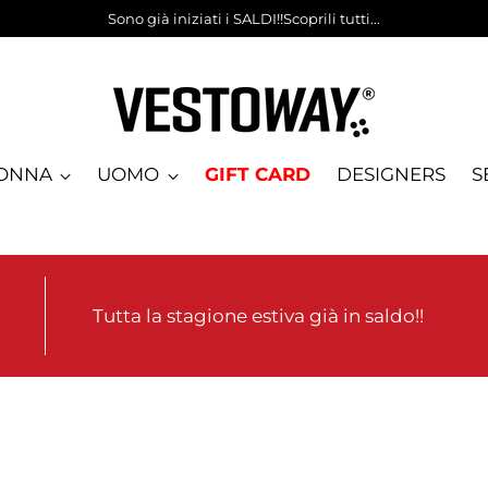
Sono già iniziati i SALDI!!Scoprili tutti...
ONNA
UOMO
GIFT CARD
DESIGNERS
S
Tutta la stagione estiva già in saldo!!