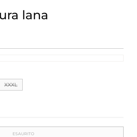
ura lana
XXXL
ESAURITO