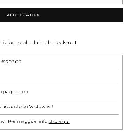
ACQUISTA ORA
dizione
calcolate al check-out.
i € 299,00
r i pagamenti
o acquisto su Vestoway!!
tivi. Per maggiori info
clicca qui