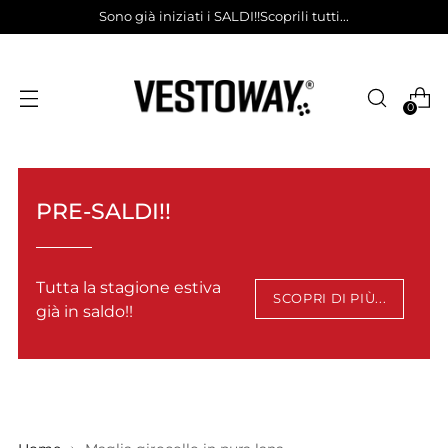
Sono già iniziati i SALDI!!Scoprili tutti...
0
PRE-SALDI!!
Tutta la stagione estiva
SCOPRI DI PIÙ...
già in saldo!!