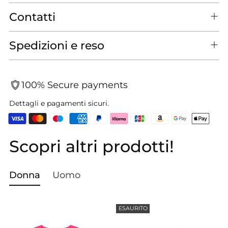
Contatti
Spedizioni e reso
100% Secure payments
Dettagli e pagamenti sicuri.
Scopri altri prodotti!
Aggiungere
un
prodotto
Donna
Uomo
al
carrello...
ESAURITO