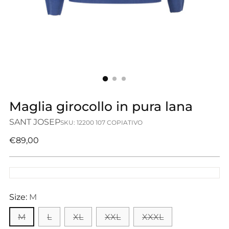
Maglia girocollo in pura lana
SANT JOSEP
SKU: 12200 107 COPIATIVO
Prezzo
€89,00
di
listino
Size:
M
M
L
XL
XXL
XXXL