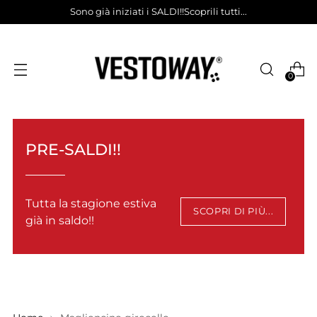
Sono già iniziati i SALDI!!Scoprili tutti...
0
PRE-SALDI!!
Tutta la stagione estiva
SCOPRI DI PIÙ...
già in saldo!!