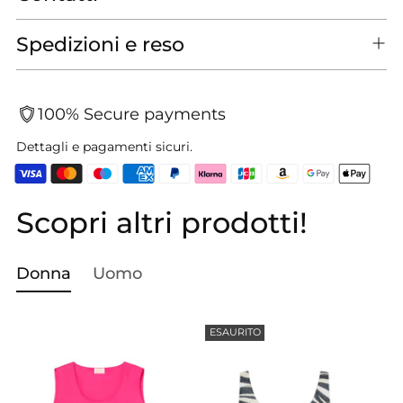
Spedizioni e reso
100% Secure payments
Dettagli e pagamenti sicuri.
Scopri altri prodotti!
Aggiungere
un
prodotto
Donna
Uomo
al
carrello...
ESAURITO