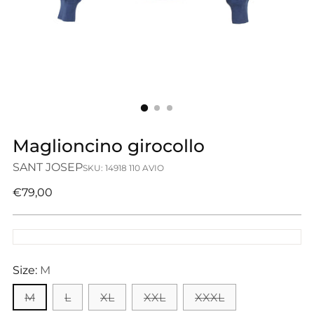
Maglioncino girocollo
SANT JOSEP
SKU: 14918 110 AVIO
Prezzo
€79,00
di
listino
Size:
M
M
L
XL
XXL
XXXL