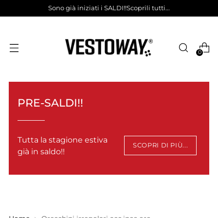
Sono già iniziati i SALDI!!Scoprili tutti...
0
PRE-SALDI!!
Tutta la stagione estiva
SCOPRI DI PIÙ...
già in saldo!!