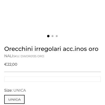
Orecchini irregolari acc.inos oro
NALI
SKU: DWOR0135 ORO
Prezzo
€22,00
di
listino
Size:
UNICA
UNICA