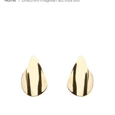
Home
Orecchini irregolari acc.inos oro