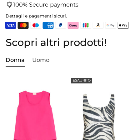
100% Secure payments
Dettagli e pagamenti sicuri.
Scopri altri prodotti!
Aggiungere
un
prodotto
Donna
Uomo
al
carrello...
ESAURITO