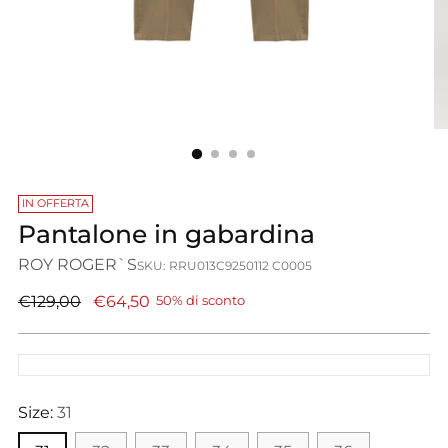
IN OFFERTA
Pantalone in gabardina
ROY ROGER`S
SKU: RRU013C9250112 C0005
Prezzo
€129,00
€64,50
50% di sconto
di
listino
Size:
31