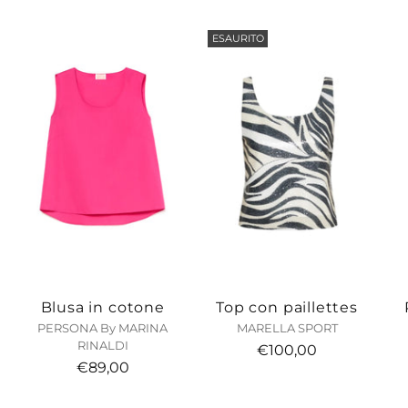
carrello...
ESAURITO
Blusa in cotone
Top con paillettes
PERSONA By MARINA
MARELLA SPORT
RINALDI
€100,00
€89,00