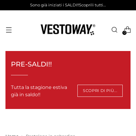
Sono già iniziati i SALDI!!Scoprili tutti...
0
PRE-SALDI!!
Tutta la stagione estiva
SCOPRI DI PIÙ...
già in saldo!!