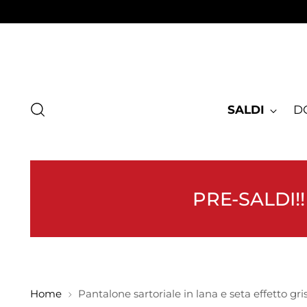
SALDI
D
PRE-SALDI!!
Home
Pantalone sartoriale in lana e seta effetto gri