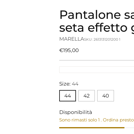
Pantalone sa
seta effetto 
MARELLA
SKU: 2613131201200 1
Prezzo
€195,00
di
listino
Size:
44
44
42
40
Disponibilità
Sono rimasti solo 1 . Ordina presto