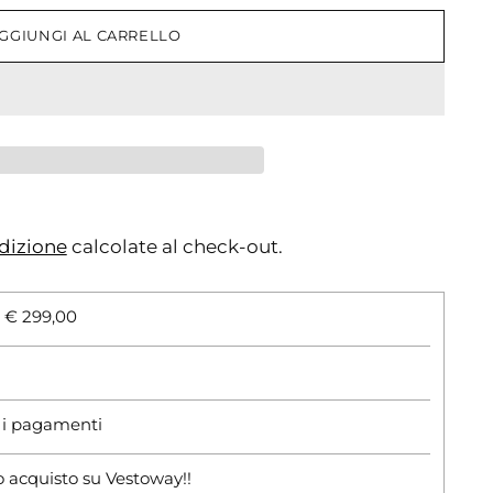
GGIUNGI AL CARRELLO
dizione
calcolate al check-out.
i € 299,00
r i pagamenti
o acquisto su Vestoway!!