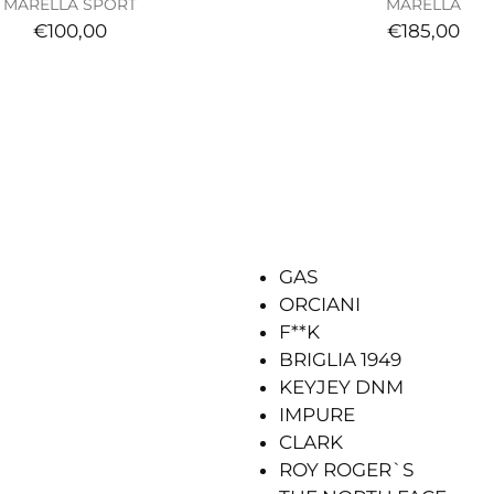
MARELLA SPORT
MARELLA
€100,00
€185,00
GAS
ORCIANI
F**K
BRIGLIA 1949
KEYJEY DNM
IMPURE
CLARK
ROY ROGER`S