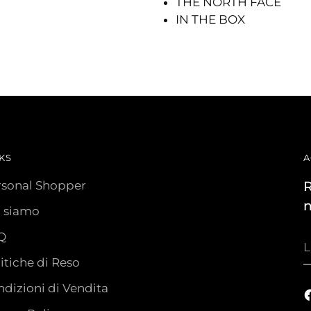
THE NORTH FACE
IN THE BOX
KS
A
rsonal Shopper
R
n
i siamo
Q
L
t
itiche di Reso
e
dizioni di Vendita