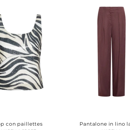
p con paillettes
Pantalone in lino l