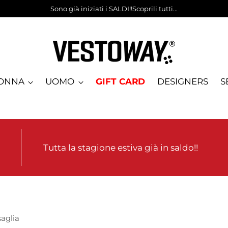
Sono già iniziati i SALDI!!Scoprili tutti...
ONNA
UOMO
GIFT CARD
DESIGNERS
S
Tutta la stagione estiva già in saldo!!
saglia