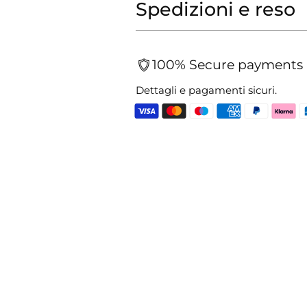
Spedizioni e reso
100% Secure payments
Dettagli e pagamenti sicuri.
Aggiungere
un
prodotto
al
carrello...