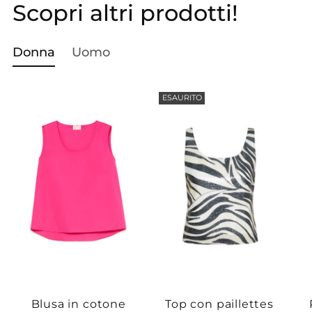
Scopri altri prodotti!
Aggiungere
un
prodotto
Donna
Uomo
al
carrello...
ESAURITO
Blusa in cotone
Top con paillettes