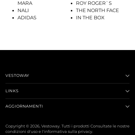
MARA
ROY ROGER`S
NALI
THE NORTH FACE
ADIDAS
IN THE BOX
VESTOWAY
LINKS
AGGIORNAMENTI
Copyright © 2026,
Vestoway
. Tutti i prodotti Consultate le nostre
condizioni d'uso e l'informativa sulla privacy.