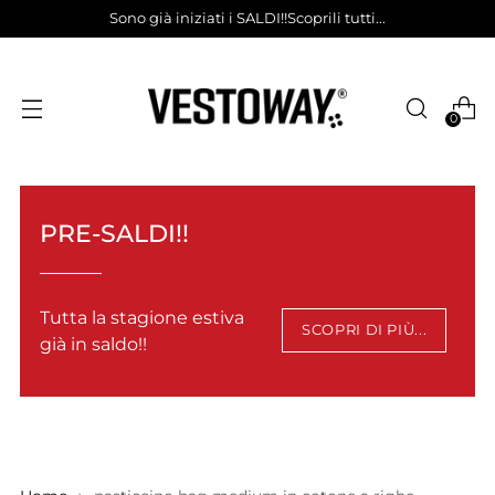
Sono già iniziati i SALDI!!Scoprili tutti...
0
PRE-SALDI!!
Tutta la stagione estiva
SCOPRI DI PIÙ...
già in saldo!!