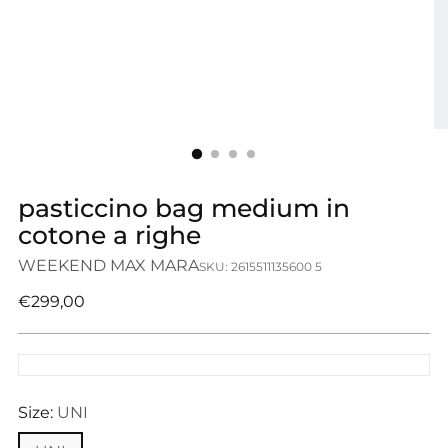
pasticcino bag medium in
cotone a righe
WEEKEND MAX MARA
SKU: 2615511135600 5
Prezzo
€299,00
di
listino
Size:
UNI