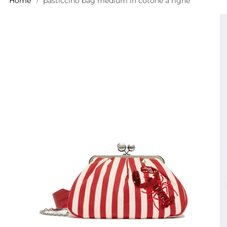
Home
pasticcino bag medium in cotone a righe