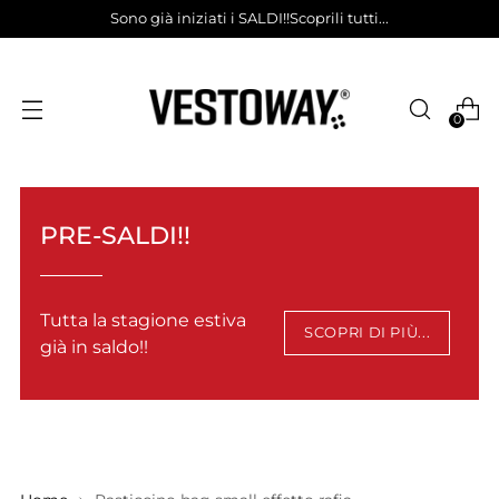
Sono già iniziati i SALDI!!Scoprili tutti...
0
PRE-SALDI!!
Tutta la stagione estiva
SCOPRI DI PIÙ...
già in saldo!!