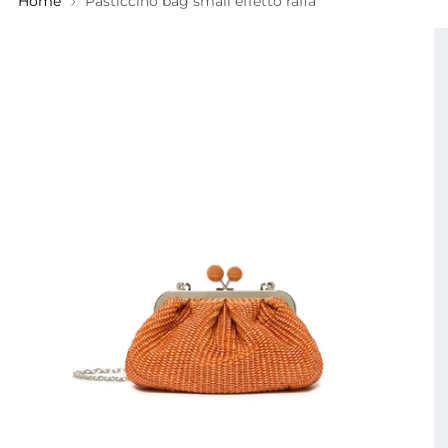
Home
Pasticcino bag small effetto rafia