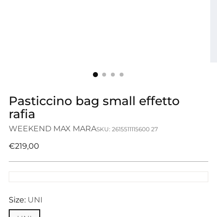
Pasticcino bag small effetto
rafia
WEEKEND MAX MARA
SKU: 2615511115600 27
Prezzo
€219,00
di
listino
Size:
UNI