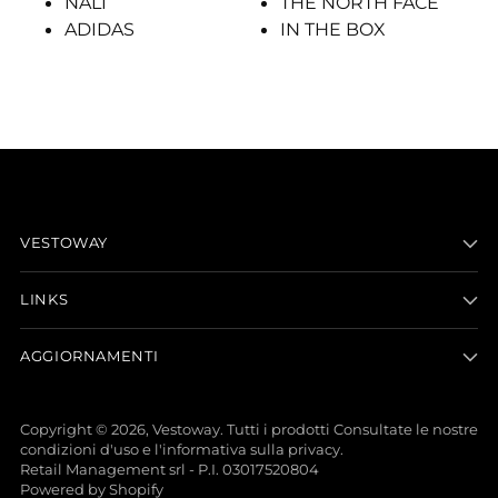
NALI
THE NORTH FACE
ADIDAS
IN THE BOX
VESTOWAY
LINKS
AGGIORNAMENTI
Copyright © 2026,
Vestoway
. Tutti i prodotti Consultate le nostre
condizioni d'uso e l'informativa sulla privacy.
Retail Management srl - P.I. 03017520804
Powered by Shopify