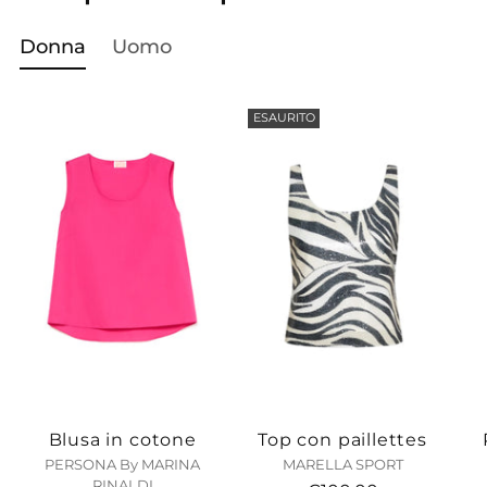
un
prodotto
Donna
Uomo
al
carrello...
ESAURITO
Blusa in cotone
Top con paillettes
PERSONA By MARINA
MARELLA SPORT
RINALDI