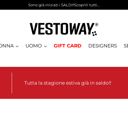
Sono già iniziati i SALDI!!Scoprili tutti...
ONNA
UOMO
GIFT CARD
DESIGNERS
S
Tutta la stagione estiva già in saldo!!