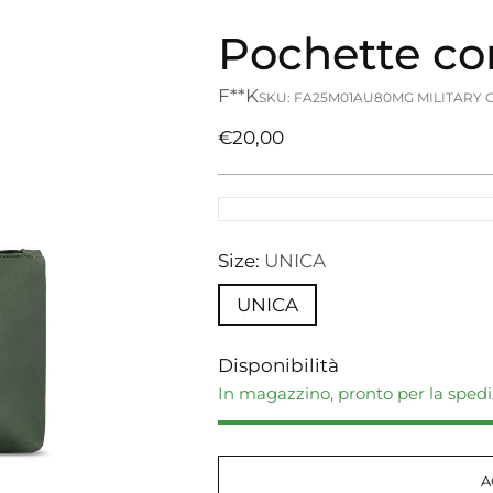
Pochette co
F**K
SKU: FA25M01AU80MG MILITARY 
Prezzo
€20,00
di
listino
Size:
UNICA
UNICA
Disponibilità
In magazzino, pronto per la sped
A