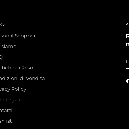
KS
A
rsonal Shopper
R
n
i siamo
Q
L
t
itiche di Reso
e
dizioni di Vendita
vacy Policy
e Legali
tatti
hlist