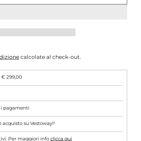
dizione
calcolate al check-out.
i € 299,00
r i pagamenti
o acquisto su Vestoway!!
tivi. Per maggiori info
clicca qui