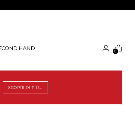
ECOND HAND
0
SCOPRI DI PIÙ...