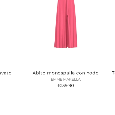
avato
Abito monospalla con nodo
T
EMME MARELLA
€139,90