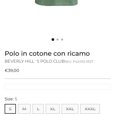
Polo in cotone con ricamo
BEVERLY HILL`S POLO CLUB
SKU: P424112 0327
Prezzo
€39,00
di
listino
Size:
S
S
M
L
XL
XXL
XXXL