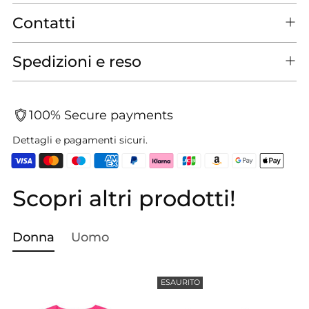
Contatti
Spedizioni e reso
100% Secure payments
Dettagli e pagamenti sicuri.
Scopri altri prodotti!
Aggiungere
un
prodotto
Donna
Uomo
al
carrello...
ESAURITO