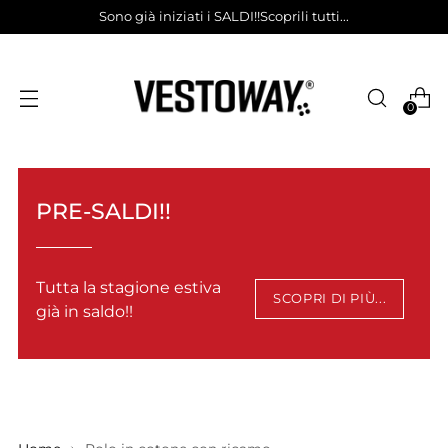
Sono già iniziati i SALDI!!Scoprili tutti...
0
PRE-SALDI!!
Tutta la stagione estiva
SCOPRI DI PIÙ...
già in saldo!!