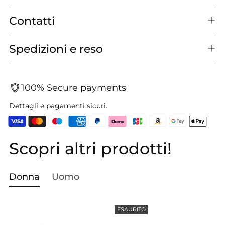
Contatti
Spedizioni e reso
100% Secure payments
Dettagli e pagamenti sicuri.
Scopri altri prodotti!
Aggiungere
un
prodotto
Donna
Uomo
al
carrello...
ESAURITO