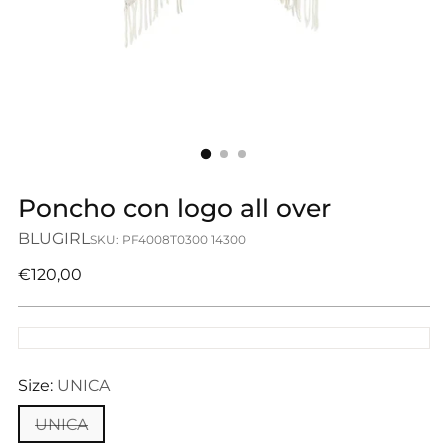
Poncho con logo all over
BLUGIRL
SKU: PF4008T0300 14300
Prezzo
€120,00
di
listino
Size:
UNICA
UNICA