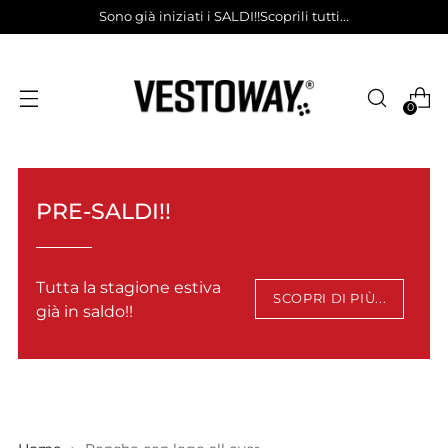
Sono già iniziati i SALDI!!Scoprili tutti...
0
PRE-SALDI!!
Tutta la stagione estiva
SCOPRI DI PIÙ...
già in saldo!!