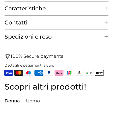
Caratteristiche
Contatti
Spedizioni e reso
100% Secure payments
Dettagli e pagamenti sicuri.
Scopri altri prodotti!
Aggiungere
un
prodotto
Donna
Uomo
al
carrello...