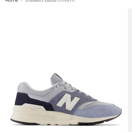
Home
Sneakers basse cm997h