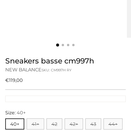
Sneakers basse cm997h
NEW BALANCE
SKU: CM997H RY
Prezzo
€119,00
di
listino
Size:
40+
40+
41+
42
42+
43
44+