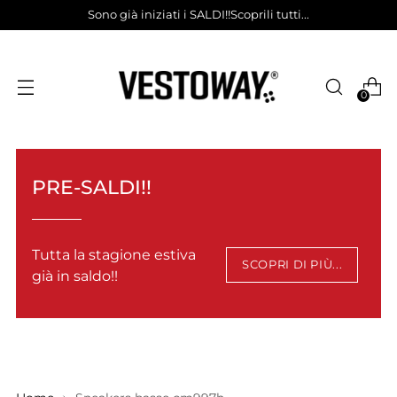
Sono già iniziati i SALDI!!Scoprili tutti...
0
PRE-SALDI!!
Tutta la stagione estiva
SCOPRI DI PIÙ...
già in saldo!!