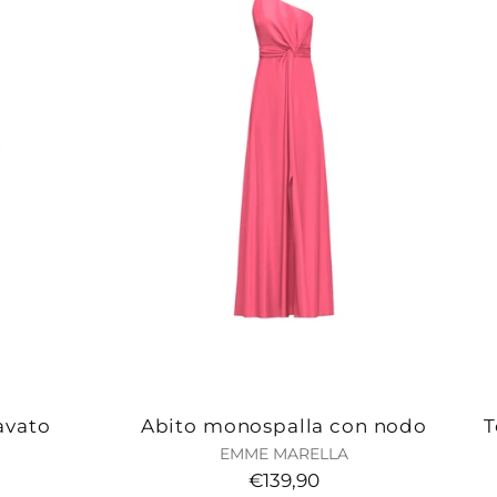
avato
Abito monospalla con nodo
T
EMME MARELLA
€139,90