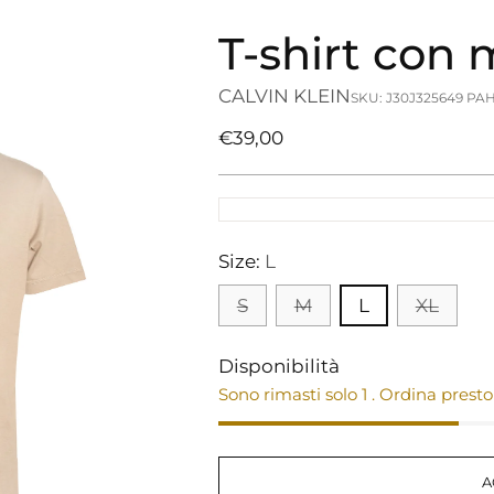
T-shirt co
CALVIN KLEIN
SKU: J30J325649 PA
Prezzo
€39,00
di
listino
Size:
L
S
M
L
XL
Disponibilità
Sono rimasti solo 1 . Ordina presto
A