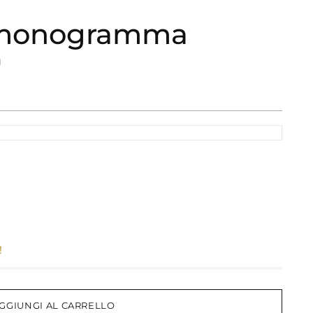
n monogramma
H
!
GGIUNGI AL CARRELLO