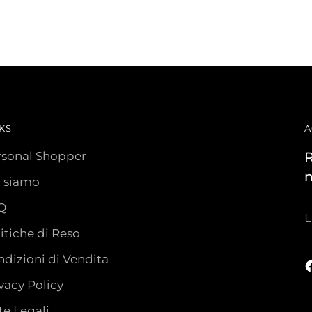
KS
A
rsonal Shopper
R
n
i siamo
Q
L
t
itiche di Reso
e
dizioni di Vendita
vacy Policy
e Legali