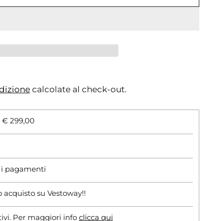
dizione
calcolate al check-out.
i € 299,00
r i pagamenti
o acquisto su Vestoway!!
tivi. Per maggiori info
clicca qui