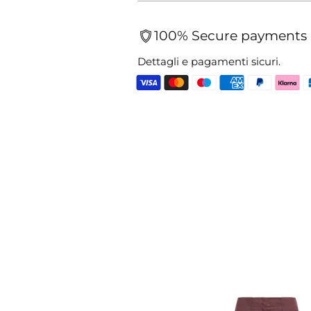
100% Secure payments
Dettagli e pagamenti sicuri.
Aggiungere
un
prodotto
al
carrello...