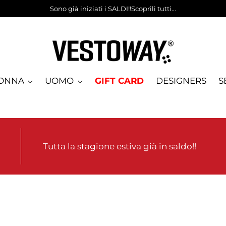
Sono già iniziati i SALDI!!Scoprili tutti...
ONNA
UOMO
GIFT CARD
DESIGNERS
S
Tutta la stagione estiva già in saldo!!