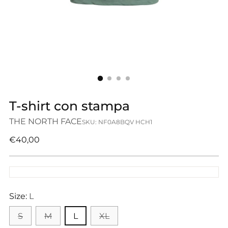
T-shirt con stampa
THE NORTH FACE
SKU: NF0A8BQV HCH1
Prezzo
€40,00
di
listino
Size:
L
S
M
L
XL