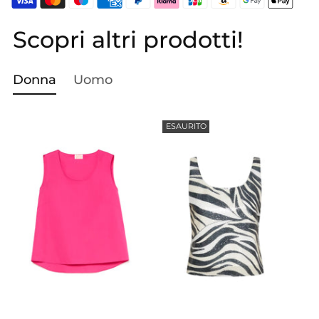
Scopri altri prodotti!
Aggiungere
un
prodotto
Donna
Uomo
al
carrello...
ESAURITO