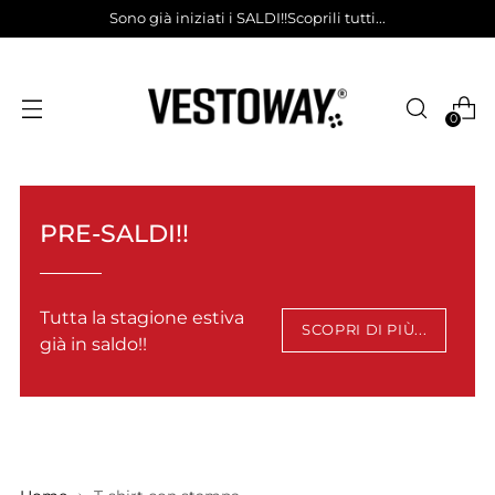
Sono già iniziati i SALDI!!Scoprili tutti...
0
PRE-SALDI!!
Tutta la stagione estiva
SCOPRI DI PIÙ...
già in saldo!!