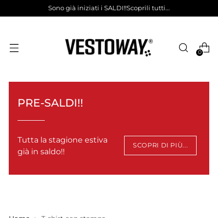
Sono già iniziati i SALDI!!Scoprili tutti...
0
PRE-SALDI!!
Tutta la stagione estiva
SCOPRI DI PIÙ...
già in saldo!!