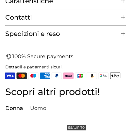
Caratteristiche
Contatti
Spedizioni e reso
100% Secure payments
Dettagli e pagamenti sicuri.
Scopri altri prodotti!
Aggiungere
un
prodotto
Donna
Uomo
al
carrello...
ESAURITO