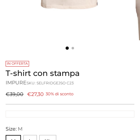
IN OFFERTA
T-shirt con stampa
IMPURE
SKU: SELFRIDGEJSO C23
Prezzo
€39,00
€27,30
30% di sconto
di
listino
Size:
M