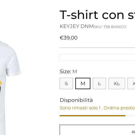
T-shirt con
KEYJEY DNM
SKU: T58 BIANCO
Prezzo
€39,00
di
listino
Size:
M
S
M
L
XL
Disponibilità
Sono rimasti solo 1 . Ordina presto
A