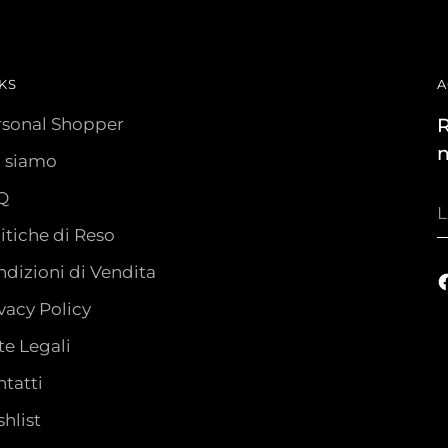
KS
A
rsonal Shopper
R
n
i siamo
Q
L
t
itiche di Reso
e
dizioni di Vendita
vacy Policy
e Legali
tatti
hlist