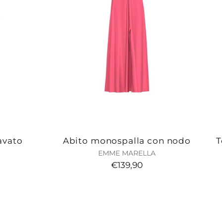
avato
Abito monospalla con nodo
T
EMME MARELLA
€139,90