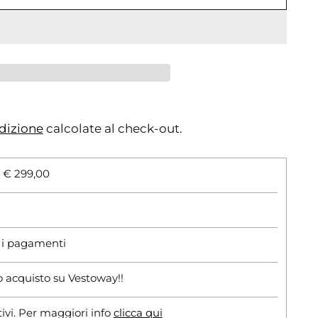
dizione
calcolate al check-out.
i € 299,00
r i pagamenti
o acquisto su Vestoway!!
tivi. Per maggiori info
clicca qui