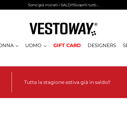
Sono già iniziati i SALDI!!Scoprili tutti...
ONNA
UOMO
GIFT CARD
DESIGNERS
S
Tutta la stagione estiva già in saldo!!